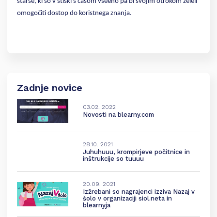
starše, ki so v stiski s časom vseeno pa bi svojim otrokom želeli
omogočiti dostop do koristnega znanja.
Zadnje novice
03.02. 2022
Novosti na blearny.com
28.10. 2021
Juhuhuuu, krompirjeve počitnice in
inštrukcije so tuuuu
20.09. 2021
Izžrebani so nagrajenci izziva Nazaj v
šolo v organizaciji siol.neta in
blearnyja