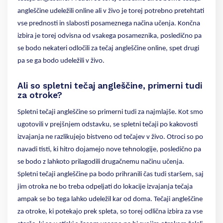
angleščine udeležili online ali v živo je torej potrebno pretehtati
vse prednosti in slabosti posameznega načina učenja. Končna
izbira je torej odvisna od vsakega posameznika, posledično pa
se bodo nekateri odločili za tečaj angleščine online, spet drugi
pa se ga bodo udeležili v živo.
Ali so spletni tečaj angleščine, primerni tudi
za otroke?
Spletni tečaji angleščine so primerni tudi za najmlajše. Kot smo
ugotovili v prejšnjem odstavku, se spletni tečaji po kakovosti
izvajanja ne razlikujejo bistveno od tečajev v živo. Otroci so po
navadi tisti, ki hitro dojamejo nove tehnologije, posledično pa
se bodo z lahkoto prilagodili drugačnemu načinu učenja.
Spletni tečaji angleščine pa bodo prihranili čas tudi staršem, saj
jim otroka ne bo treba odpeljati do lokacije izvajanja tečaja
ampak se bo tega lahko udeležil kar od doma. Tečaji angleščine
za otroke, ki potekajo prek spleta, so torej odlična izbira za vse