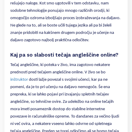
rešujejo naloge. Kot smo ugotovili v tem odstavku, nam
sodobne tehnologije ponujajo mnogo različnih orodji, ki
omogočijo oziroma izboljšajo proces izobraževanja na daljavo.
Ne glede na to, ali se boste učili tujega jezika ali pa bi želeli
znanje pridobiti na kakšnem drugem področju je učenje na
daljavo zagotovo najbolj praktična odločitev.
Kaj pa so slabosti tečaja angleščine online?
Tečaj angleščine, ki poteka v živo, ima zagotovo nekatere
prednosti pred tečajem angleščine online. V živo se bo
inštruktor
dosti lažje povezal s svojimi učenci, kar pa ne
pomeni, da je to pri učenju na daljavo nemogoče. Še ena
prepreka, ki se lahko pojavi pri izvajanju spletnih tečajev
angleščine, so tehnične ovire. Za udeležbo na online tečajih
mora imeti posameznik dostop do stabilne internetne
povezave in računalniške opreme. To dandanes za večino ljudi
ni več ovira, a nekatere vseeno lahko odvrne od spletnega
tečaja angleščine. Preden se torej odločimo ali se bomo tečaja