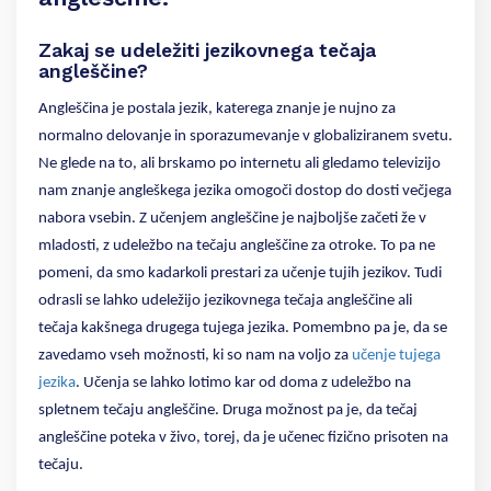
Zakaj se udeležiti jezikovnega tečaja
angleščine?
Angleščina je postala jezik, katerega znanje je nujno za
normalno delovanje in sporazumevanje v globaliziranem svetu.
Ne glede na to, ali brskamo po internetu ali gledamo televizijo
nam znanje angleškega jezika omogoči dostop do dosti večjega
nabora vsebin. Z učenjem angleščine je najboljše začeti že v
mladosti, z udeležbo na tečaju angleščine za otroke. To pa ne
pomeni, da smo kadarkoli prestari za učenje tujih jezikov. Tudi
odrasli se lahko udeležijo jezikovnega tečaja angleščine ali
tečaja kakšnega drugega tujega jezika. Pomembno pa je, da se
zavedamo vseh možnosti, ki so nam na voljo za
učenje tujega
jezika
. Učenja se lahko lotimo kar od doma z udeležbo na
spletnem tečaju angleščine. Druga možnost pa je, da tečaj
angleščine poteka v živo, torej, da je učenec fizično prisoten na
tečaju.