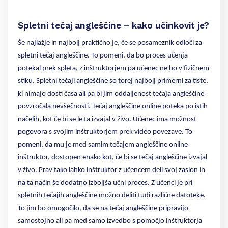
Spletni tečaj angleščine – kako učinkovit je?
Še najlažje in najbolj praktično je, če se posameznik odloči za
spletni tečaj angleščine. To pomeni, da bo proces učenja
potekal prek spleta, z inštruktorjem pa učenec ne bo v fizičnem
stiku. Spletni tečaji angleščine so torej najbolj primerni za tiste,
ki nimajo dosti časa ali pa bi jim oddaljenost tečaja angleščine
povzročala nevšečnosti. Tečaj angleščine online poteka po istih
načelih, kot če bi se le ta izvajal v živo. Učenec ima možnost
pogovora s svojim inštruktorjem prek video povezave. To
pomeni, da mu je med samim tečajem angleščine online
inštruktor, dostopen enako kot, če bi se tečaj angleščine izvajal
v živo. Prav tako lahko inštruktor z učencem deli svoj zaslon in
na ta način še dodatno izboljša učni proces. Z učenci je pri
spletnih tečajih angleščine možno deliti tudi različne datoteke.
To jim bo omogočilo, da se na tečaj angleščine pripravijo
samostojno ali pa med samo izvedbo s pomočjo inštruktorja