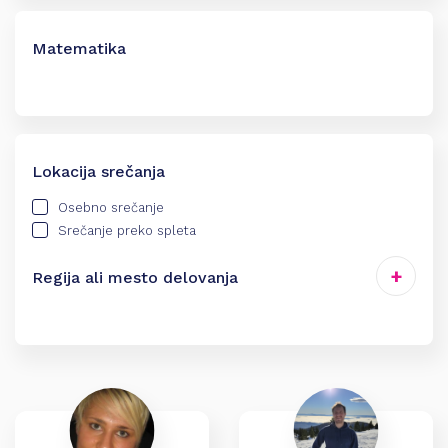
Matematika
Srednja šola
Fakulteta
Za odrasle
Priprave na maturo
Lokacija srečanja
Osnovna šola
Osebno srečanje
Srečanje preko spleta
Regija ali mesto delovanja
Celje
Gorenjska
Goriška
Jugovzhodna Slovenija
Kamnik
Koper