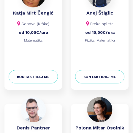
Koroška
Kranj
Katja Mirt Čengić
Anej Štiglic
Krško
Ljubljana
Senovo (Krško)
Preko spleta
Maribor
od 10,00€/ura
od 10,00€/ura
Murska Sobota
Matematika
Fizika, Matematika
Nova Gorica
Novo mesto
Obalno-kraška
Osrednjeslovenska
Podravska
Pomurska
KONTAKTIRAJ ME
KONTAKTIRAJ ME
Posavska
Primorsko-notranjska
Ptuj
Savinjska
Štajerska
Zasavska
Denis Pantner
Polona Mitar Osolnik