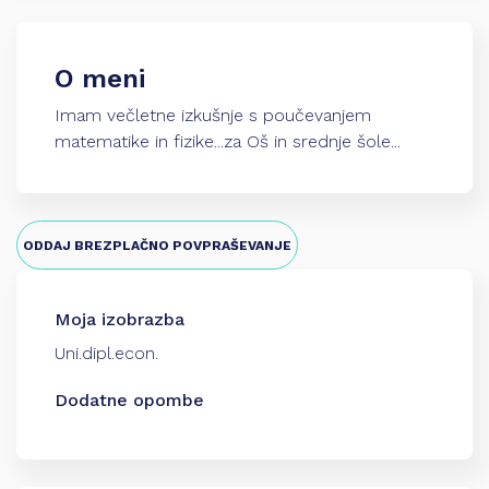
O meni
Imam večletne izkušnje s poučevanjem
matematike in fizike...za Oš in srednje šole...
ODDAJ BREZPLAČNO POVPRAŠEVANJE
Moja izobrazba
Uni.dipl.econ.
Dodatne opombe