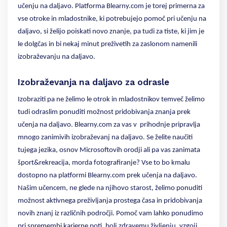
učenju na daljavo. Platforma Blearny.com je torej primerna za
vse otroke in mladostnike, ki potrebujejo pomoč pri učenju na
daljavo, si želijo poiskati novo znanje, pa tudi za tiste, ki jim je
le dolgčas in bi nekaj minut preživetih za zaslonom namenili
izobraževanju na daljavo.
Izobraževanja na daljavo za odrasle
Izobraziti pa ne želimo le otrok in mladostnikov temveč želimo
tudi odraslim ponuditi možnost pridobivanja znanja prek
učenja na daljavo. Blearny.com za vas v
prihodnje pripravlja
mnogo zanimivih izobraževanj na daljavo. Se želite naučiti
tujega jezika, osnov Microsoftovih orodji ali pa vas zanimata
šport&rekreacija, morda fotografiranje? Vse to bo kmalu
dostopno na platformi Blearny.com prek učenja na daljavo.
Našim učencem, ne glede na njihovo starost, želimo ponuditi
možnost aktivnega preživljanja prostega časa in pridobivanja
novih znanj iz različnih področji. Pomoč vam lahko ponudimo
pri spremembi karierne poti, bolj zdravemu življenju, vzgoji