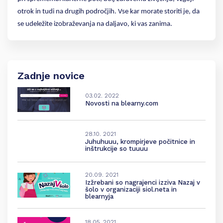
otrok in tudi na drugih področjih. Vse kar morate storiti je, da
se udeležite izobraževanja na daljavo, ki vas zanima.
Zadnje novice
03.02. 2022
Novosti na blearny.com
28.10. 2021
Juhuhuuu, krompirjeve počitnice in
inštrukcije so tuuuu
20.09. 2021
Izžrebani so nagrajenci izziva Nazaj v
šolo v organizaciji siol.neta in
blearnyja
18.05. 2021