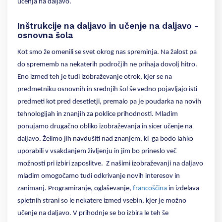
učenja na daljavo.
Inštrukcije na daljavo in učenje na daljavo -
osnovna šola
Kot smo že omenili se svet okrog nas spreminja. Na žalost pa
do sprememb na nekaterih področjih ne prihaja dovolj hitro.
Eno izmed teh je tudi izobraževanje otrok, kjer se na
predmetniku osnovnih in srednjih šol še vedno pojavljajo isti
predmeti kot pred desetletji, premalo pa je poudarka na novih
tehnologijah in znanjih za poklice prihodnosti. Mladim
ponujamo drugačno obliko izobraževanja in sicer učenje na
daljavo. Želimo jih navdušiti nad znanjem, ki
ga bodo lahko
uporabili v vsakdanjem življenju in jim bo prineslo več
možnosti pri izbiri zaposlitve.
Z našimi izobraževanji na daljavo
mladim omogočamo tudi odkrivanje novih interesov in
zanimanj. Programiranje, oglaševanje,
francoščina
in izdelava
spletnih strani so le nekatere izmed vsebin, kjer je možno
učenje na daljavo. V prihodnje se bo izbira le teh še