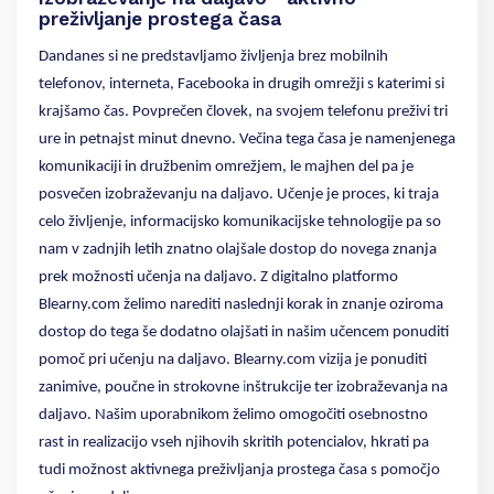
preživljanje prostega časa
Dandanes si ne predstavljamo življenja brez mobilnih
telefonov, interneta, Facebooka in drugih omrežji s katerimi si
krajšamo čas. Povprečen človek, na svojem telefonu preživi tri
ure in petnajst minut dnevno. Večina tega časa je namenjenega
komunikaciji in družbenim omrežjem, le majhen del pa je
posvečen izobraževanju na daljavo. Učenje je proces, ki traja
celo življenje, informacijsko komunikacijske tehnologije pa so
nam v zadnjih letih znatno olajšale dostop do novega znanja
prek možnosti učenja na daljavo. Z digitalno platformo
Blearny.com želimo narediti naslednji korak in znanje oziroma
dostop do tega še dodatno olajšati in našim učencem ponuditi
pomoč pri učenju na daljavo. Blearny.com vizija je ponuditi
zanimive, poučne in strokovne
i
nštrukcije ter izobraževanja na
daljavo. Našim uporabnikom želimo omogočiti osebnostno
rast in realizacijo vseh njihovih skritih potencialov, hkrati pa
tudi možnost aktivnega preživljanja prostega časa s pomočjo