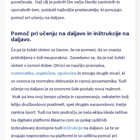
povečevala.
Naš cilj je pokriti čim večje število zanimivih in
uporabnih tem, poiskati najboljše predavatelje, ki ponujajo
pomoč pri učenju na daljavo.
Pomoč pri učenju na daljavo in inštrukcije na
daljavo.
Če pa je šolski sistem za časom, še ne pomeni, da so znanja
pridobljena v šoli neuporabna.
Zavedamo se, da je naš šolski
sistem v osnovi dober. Otroci se naučijo pravopisa,
matematike
,
angleščine
,
zgodovine
in mnogo drugih stvari, ki
so osnova za normalno delovanje in razvoj posameznika. Tudi
učenje na daljavo je za osnovne šole postalo nova realnost.
Vsak pa ima svoj tempo učenja in razumevanja, nekaterim bolj
ležijo družboslovni predmeti, spet drugim naravoslovni, tretje
zanima šport. Tudi na tem področju je naša ekipa iskala rešitve.
Na digitalni platformi Blearny.com so poleg različnih
izobraževanj dostopne tudi
inštrukcije
na daljavo. Le te se
izvajajo neposredno na platformi in so odlična pomoč pri