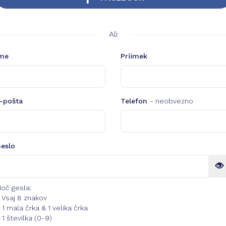
Ali
me
Priimek
-pošta
Telefon
- neobvezno
eslo
oč gesla:
Vsaj 8 znakov
1 mala črka & 1 velika črka
1 številka (0-9)