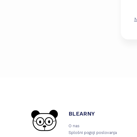
N
BLEARNY
O nas
Splošni pogoji poslovanja