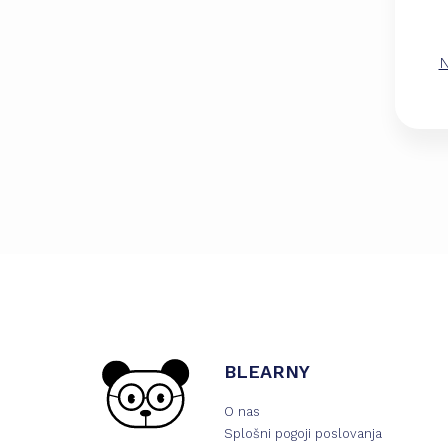
N
BLEARNY
O nas
Splošni pogoji poslovanja