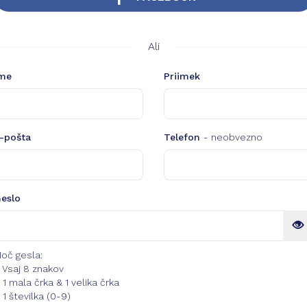
Ali
me
Priimek
-pošta
Telefon
- neobvezno
eslo
oč gesla:
Vsaj 8 znakov
1 mala črka & 1 velika črka
1 številka (0-9)