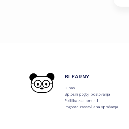
BLEARNY
O nas
Splošni pogoji poslovanja
Politika zasebnosti
Pogosto zastavljena vprašanja