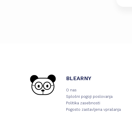
BLEARNY
O nas
Splošni pogoji poslovanja
Politika zasebnosti
Pogosto zastavljena vprašanja