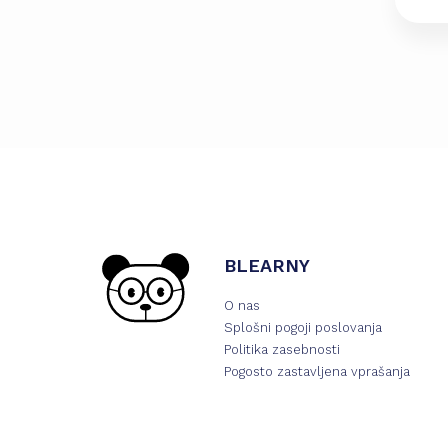
BLEARNY
O nas
Splošni pogoji poslovanja
Politika zasebnosti
Pogosto zastavljena vprašanja