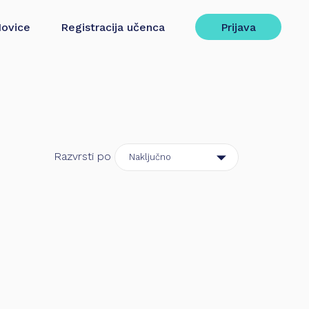
ovice
Registracija učenca
Prijava
Razvrsti po