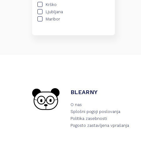
Krško
Ljubljana
Maribor
Murska Sobota
Nova Gorica
Novo mesto
Obalno-kraška
Osrednjeslovenska
Podravska
Pomurska
Posavska
Primorsko-notranjska
BLEARNY
Ptuj
Savinjska
O nas
Štajerska
Splošni pogoji poslovanja
Zasavska
Politika zasebnosti
Pogosto zastavljena vprašanja