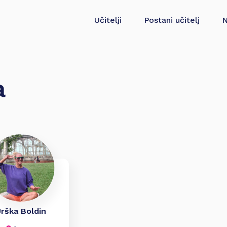
Učitelji
Postani učitelj
N
a
rška Boldin