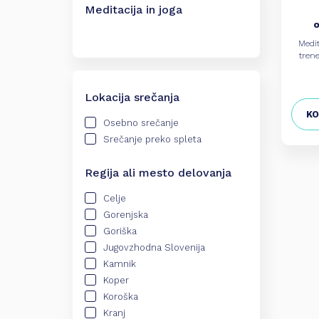
Meditacija in joga
o
Medit
trene
Lokacija srečanja
KO
Osebno srečanje
Srečanje preko spleta
Regija ali mesto delovanja
Celje
Gorenjska
Goriška
Jugovzhodna Slovenija
Kamnik
Koper
Koroška
Kranj