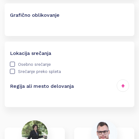
Grafično oblikovanje
Lokacija srečanja
Osebno srečanje
Srečanje preko spleta
Regija ali mesto delovanja
Celje
Gorenjska
Goriška
Jugovzhodna Slovenija
Kamnik
Koper