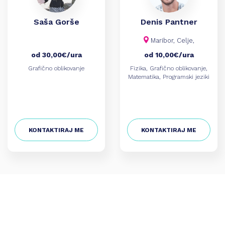
Koroška
Kranj
Saša Gorše
Denis Pantner
Krško
Ljubljana
Maribor, Celje,
Maribor
od 30,00€/ura
od 10,00€/ura
Murska Sobota
Grafično oblikovanje
Fizika, Grafično oblikovanje,
Nova Gorica
Matematika, Programski jeziki
Novo mesto
Obalno-kraška
Osrednjeslovenska
Podravska
Pomurska
KONTAKTIRAJ ME
KONTAKTIRAJ ME
Posavska
Primorsko-notranjska
Ptuj
Savinjska
Štajerska
Zasavska