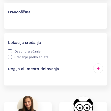
Francoščina
Lokacija srečanja
Osebno srečanje
Srečanje preko spleta
Regija ali mesto delovanja
Celje
Gorenjska
Goriška
Jugovzhodna Slovenija
Kamnik
Koper