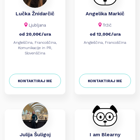
Koroška
Kranj
Lučka Žnidarčič
Angelika Markič
Krško
Ljubljana
Ljubljana
Tržič
Maribor
od 20,00€/ura
od 12,00€/ura
Murska Sobota
Angleščina, Francoščina,
Angleščina, Francoščina
Nova Gorica
Komunikacije in PR,
Novo mesto
Slovenščina
Obalno-kraška
Osrednjeslovenska
Podravska
Pomurska
KONTAKTIRAJ ME
KONTAKTIRAJ ME
Posavska
Primorsko-notranjska
Ptuj
Savinjska
Štajerska
Zasavska
Julija Šuligoj
I am Blearny