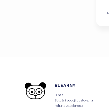
N
BLEARNY
O nas
Splošni pogoji poslovanja
Politika zasebnosti