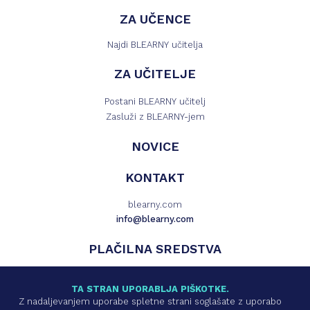
ZA UČENCE
Najdi BLEARNY učitelja
ZA UČITELJE
Postani BLEARNY učitelj
Zasluži z BLEARNY-jem
NOVICE
KONTAKT
blearny.com
info@blearny.com
PLAČILNA SREDSTVA
TA STRAN UPORABLJA PIŠKOTKE.
Z nadaljevanjem uporabe spletne strani soglašate z uporabo